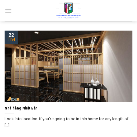
Skip
to
content
22
Th4
Nhà hàng Nhật Bản
Look into location. If you’re going to be in this home for any length of
[...]